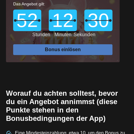
Das Angebot gilt:
52
12
28
Stunden
Minuten
Sekunden
Bonus einlösen
Worauf du achten solltest, bevor
du ein Angebot annimmst (diese
Punkte stehen in den
Bonusbedingungen der App)
Eine Mindesteinzahlung, etwa 10, um den Bonus zu