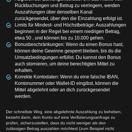
Rückbuchungen und Betrug zu verringern, werden
Auszahlungen über denselben Kanal
zurückgesendet, über den die Einzahlung erfolgt ist.
Limits für Mindest- und Höchstbeträge: Auszahlungen
beginnen in der Regel bei einem niedrigen Betrag,
etwa 50 , und können bis zu 10.000 gehen.
Bonusbeschränkungen: Wenn du einen Bonus hast,
können deine Gewinne gesperrt bleiben, bis du die
Umsatzbedingungen erfüllst. Du kannst den Bonus
auch stornieren, um deine berechtigten Mittel zu
erhalten.
Korrekte Kontodaten: Wenn du eine falsche IBAN,
Kontonummer oder Wallet-ID eingibst, können die
Mittel abgelehnt oder an dich zurückgesendet
werden.
Der schnellste Weg, eine abgelehnte Auszahlung zu beheben,
besteht darin, dein Konto auf eine Verifizierungsanfrage zu
prüfen, sicherzustellen, dass du nicht weniger als den
zulässigen Betrag auszahlen möchtest (zum Beispiel nicht