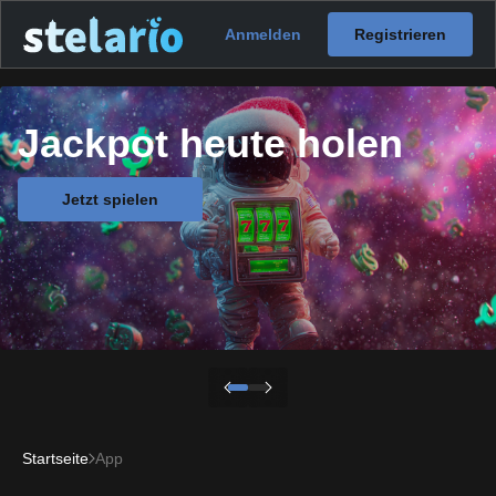
Anmelden
Registrieren
Jackpot heute holen
Jetzt spielen
Startseite
App