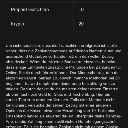
Prepaid-Gutschein
10
Krypto
20
Um sicherzustellen, dass die Transaktion erfolgreich ist, stelle
sicher, dass die Zahlungsmethode auf deinen Namen lautet und
ausreichend Guthaben vorhanden ist, um den vollen Betrag
abzudecken. Wenn du mit einer Bankkarte einzahlst, beachte,
dass einige Emittenten zusätzliche Prüfungen bei Zahlungen für
Online-Spiele durchführen können. Der Mindestbetrag, den du
einzahlen kannst, beträgt 10, obwohl manche Methoden bei 20
beginnen. Es wird empfohlen, deine erste Einzahlung von zu
tätigen. Dadurch deckst du die meisten deiner ersten Einsätze
ab und hast noch Geld für Slots und Tische übrig. Hier ein
kurzer Tipp zum erneuten Versuch: Falls eine Methode nicht
funktioniert, versuche denselben Betrag mit einer anderen
Option in der Kasse, etwa eine Einzahlung von 10. Falls eine
Einzahlung länger als erwartet dauert, überprüfe deine Banking-
App, ob die Zahlung einen zusätzlichen Genehmigungsschritt
erfordert. Falls die bestätigte Zahlung nicht mit deinem Casino-