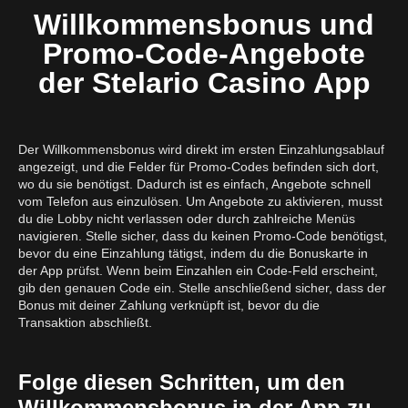
Willkommensbonus und
Promo-Code-Angebote
der Stelario Casino App
Der Willkommensbonus wird direkt im ersten Einzahlungsablauf
angezeigt, und die Felder für Promo-Codes befinden sich dort,
wo du sie benötigst. Dadurch ist es einfach, Angebote schnell
vom Telefon aus einzulösen. Um Angebote zu aktivieren, musst
du die Lobby nicht verlassen oder durch zahlreiche Menüs
navigieren. Stelle sicher, dass du keinen Promo-Code benötigst,
bevor du eine Einzahlung tätigst, indem du die Bonuskarte in
der App prüfst. Wenn beim Einzahlen ein Code-Feld erscheint,
gib den genauen Code ein. Stelle anschließend sicher, dass der
Bonus mit deiner Zahlung verknüpft ist, bevor du die
Transaktion abschließt.
Folge diesen Schritten, um den
Willkommensbonus in der App zu