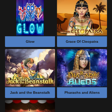
Fruit Case
Grace Of Cleopatra
Jack and the Beanstalk
Pharaohs and Aliens