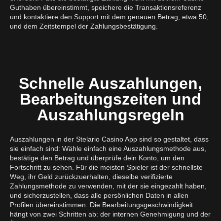
Guthaben übereinstimmt, speichere die Transaktionsreferenz
und kontaktiere den Support mit dem genauen Betrag, etwa 50,
und dem Zeitstempel der Zahlungsbestätigung.
Schnelle Auszahlungen,
Bearbeitungszeiten und
Auszahlungsregeln
Auszahlungen in der Stelario Casino App sind so gestaltet, dass
sie einfach sind: Wähle einfach eine Auszahlungsmethode aus,
bestätige den Betrag und überprüfe dein Konto, um den
Fortschritt zu sehen. Für die meisten Spieler ist der schnellste
Weg, ihr Geld zurückzuerhalten, dieselbe verifizierte
Zahlungsmethode zu verwenden, mit der sie eingezahlt haben,
und sicherzustellen, dass alle persönlichen Daten in allen
Profilen übereinstimmen. Die Bearbeitungsgeschwindigkeit
hängt von zwei Schritten ab: der internen Genehmigung und der