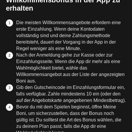
erhalten
Die meisten Willkommensangebote erfordern eine
erste Einzahlung. Wenn deine Kontodaten
vollständig sind und deine Zahlungsmethode
bereitsteht, dauert der Vorgang in der App in der
Regel weniger als eine Minute.
Nach der Anmeldung gehe zur Kasse oder zur
Einzahlungsseite. Wenn die App dir mehr als eine
Wahlmöglichkeit bietet, wähle das
Willkommensangebot aus der Liste der angezeigten
Boni aus.
Gib den Gutscheincode im Einzahlungsformular ein,
falls verfügbar. Zahle mindestens 10 ein (oder den
auf der Angebotskarte angegebenen Mindestbetrag).
Bevor du mit dem Spielen beginnst, öffne Meine
Boni, um sicherzustellen, dass der Bonus noch
gültig ist. Du solltest die Art des Bonus wählen, die
zu deinem Plan passt, falls die App dir eine