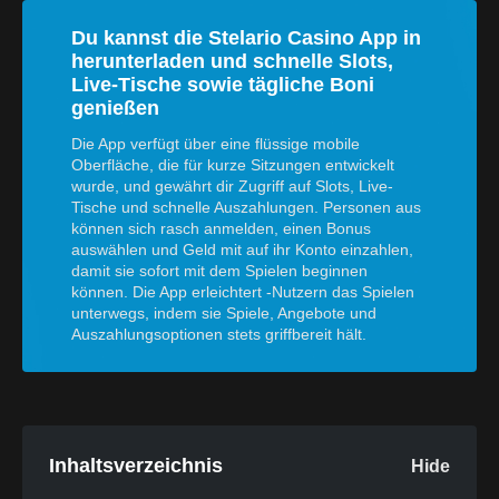
Du kannst die Stelario Casino App in
herunterladen und schnelle Slots,
Live-Tische sowie tägliche Boni
genießen
Die App verfügt über eine flüssige mobile
Oberfläche, die für kurze Sitzungen entwickelt
wurde, und gewährt dir Zugriff auf Slots, Live-
Tische und schnelle Auszahlungen. Personen aus
können sich rasch anmelden, einen Bonus
auswählen und Geld mit auf ihr Konto einzahlen,
damit sie sofort mit dem Spielen beginnen
können. Die App erleichtert -Nutzern das Spielen
unterwegs, indem sie Spiele, Angebote und
Auszahlungsoptionen stets griffbereit hält.
Inhaltsverzeichnis
Hide