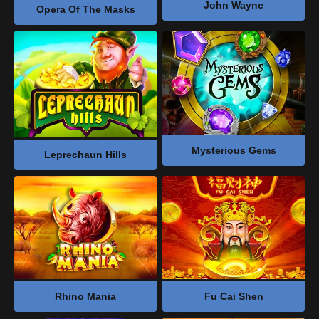
John Wayne
Opera Of The Masks
Mysterious Gems
Leprechaun Hills
Rhino Mania
Fu Cai Shen