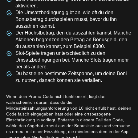
aktivieren.
Die Umsatzbedingung gibt an, wie oft du den
Bonusbetrag durchspielen musst, bevor du ihn
auszahlen kannst.
Der Höchstbetrag, den du auszahlen kannst. Manche
Aktionen begrenzen den Betrag an Bonusgeld, den
du auszahlen kannst, zum Beispiel €300.
Slot-Spiele tragen unterschiedlich zu den
Umsatzbedingungen bei. Manche Slots tragen mehr
bei als andere.
Du hast eine bestimmte Zeitspanne, um deine Boni
zu nutzen, danach können sie verfallen.
Wenn dein Promo-Code nicht funktioniert, liegt das
wahrscheinlich daran, dass du die
Mindesteinzahlungsanforderung von 10 nicht erfüllt hast, deinen
Code falsch eingegeben hast oder eine ortsbezogene
Einschränkung in vorliegt. Entferne in diesem Fall den Code,
wähle das Angebot erneut aus der Bonusliste aus und versuche
es erneut mit einer Einzahlung, die mindestens dem in der App
angezeigten Mindestbetrag entspricht.