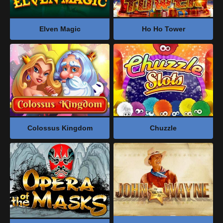
kennen solltest
Gebühren, Umsatzbedingungen und Limits
Elven Magic
Ho Ho Tower
Lizenz, SSL-Sicherheit und Tools für
verantwortungsvolles Spielen
Colossus Kingdom
Chuzzle