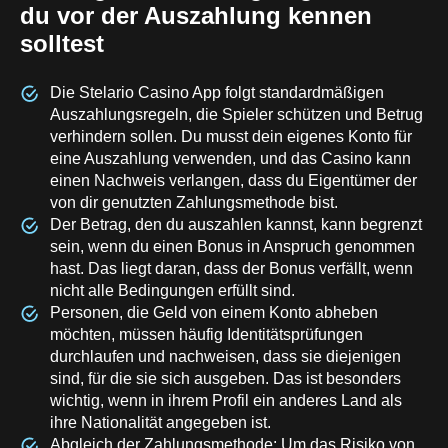
du vor der Auszahlung kennen
solltest
Die Stelario Casino App folgt standardmäßigen
Auszahlungsregeln, die Spieler schützen und Betrug
verhindern sollen. Du musst dein eigenes Konto für
eine Auszahlung verwenden, und das Casino kann
einen Nachweis verlangen, dass du Eigentümer der
von dir genutzten Zahlungsmethode bist.
Der Betrag, den du auszahlen kannst, kann begrenzt
sein, wenn du einen Bonus in Anspruch genommen
hast. Das liegt daran, dass der Bonus verfällt, wenn
nicht alle Bedingungen erfüllt sind.
Personen, die Geld von einem Konto abheben
möchten, müssen häufig Identitätsprüfungen
durchlaufen und nachweisen, dass sie diejenigen
sind, für die sie sich ausgeben. Das ist besonders
wichtig, wenn in ihrem Profil ein anderes Land als
ihre Nationalität angegeben ist.
Abgleich der Zahlungsmethode: Um das Risiko von