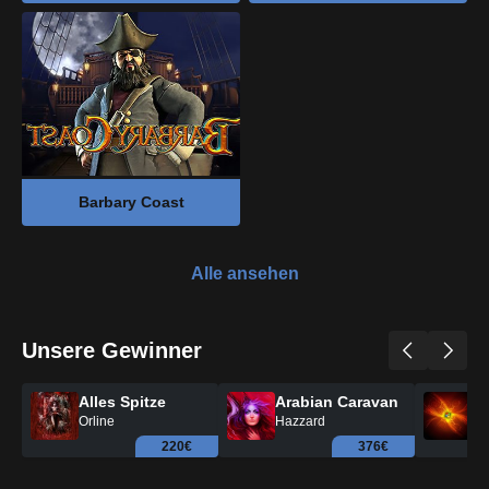
Hot Cross Bunnies Game Changer
Alle ansehen
Unsere Gewinner
Alles Spitze
Arabian Caravan
Th
Orline
Hazzard
Ge
220€
376€