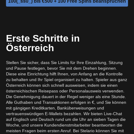
100(_ss0_) bis €500 + 100 Free Spins beanspruchen
Erste Schritte in
Österreich
Stellen Sie sicher, dass Sie Limits für Ihre Einzahlung, Sitzung
und Pause festlegen, bevor Sie mit dem Drehen beginnen.
Diese eine Einrichtung hilft Ihnen, von Anfang an die Kontrolle
zu behalten und Ihr Spiel organisiert zu halten. Spieler aus ganz
Österreich können sich schnell ausweisen, indem sie einen
österreichischen Reisepass oder Personalausweis verwenden.
Die Genehmigung dauert in der Regel weniger als eine Stunde.
Alle Guthaben und Transaktionen erfolgen in €, und Sie können
mit gängigen Kreditkarten, Banküberweisungen und
vertrauenswürdigen E-Wallets bezahlen. Wir bieten Live-Chat
auf Englisch und Deutsch rund um die Uhr an sieben Tagen die
Woche, und unsere Kundendienstmitarbeiter beantworten die
meisten Fragen beim ersten Anruf. Bei Stelario können Sie mit