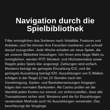
Navigation durch die
Spielbibliothek
Filter ermöglichen das Sortieren nach Volatilität, Features und
Anbieter, und Sie können Ihre Favoriten markieren, um schnell
darauf zuzugreifen. Jede Woche erhalten wir neue Spiele, die
wir unserer Bibliothek hinzufügen. Um Ihnen eine kluge Wahl zu
ermöglichen, werden RTP, Mindest- und Höchsteinsätze sowie
Regeln jedes Spiels klar angezeigt. Zahlungen sind einfach.
Meistens beträgt die geringste Einzahlung €10, und die
geringste Auszahlung beträgt €20. Auszahlungen von E-Wallets
erfolgen in der Regel 12 bis 24 Stunden nach der
Genehmigung. Karten- und Banküberweisungen hingegen
folgen den normalen Bankzeiten. Als Casino prüfen wir die
Identität jedes Kontos nur einmal, um sicherzustellen, dass alle
Transaktionen sicher sind. Meistens wird die für Einzahlungen
verwendete Methode auch für Auszahlungen verwendet. Das
beschleunigt die Vorgänge.