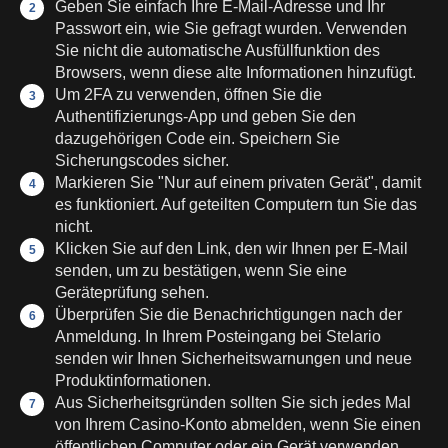
Geben Sie einfach Ihre E-Mail-Adresse und Ihr
Passwort ein, wie Sie gefragt wurden. Verwenden
Sie nicht die automatische Ausfüllfunktion des
Browsers, wenn diese alte Informationen hinzufügt.
Um 2FA zu verwenden, öffnen Sie die
Authentifizierungs-App und geben Sie den
dazugehörigen Code ein. Speichern Sie
Sicherungscodes sicher.
Markieren Sie "Nur auf einem privaten Gerät", damit
es funktioniert. Auf geteilten Computern tun Sie das
nicht.
Klicken Sie auf den Link, den wir Ihnen per E-Mail
senden, um zu bestätigen, wenn Sie eine
Geräteprüfung sehen.
Überprüfen Sie die Benachrichtigungen nach der
Anmeldung. In Ihrem Posteingang bei Stelario
senden wir Ihnen Sicherheitswarnungen und neue
Produktinformationen.
Aus Sicherheitsgründen sollten Sie sich jedes Mal
von Ihrem Casino-Konto abmelden, wenn Sie einen
öffentlichen Computer oder ein Gerät verwenden.