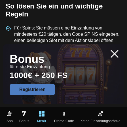
So lösen Sie ein und wichtige
Regeln
Für Spins: Sie müssen eine Einzahlung von
mindestens €20 tätigen, den Code SPINS eingeben,
einen beliebigen Slot mit dem Aktionslabel öffnen
und die Spins innerhalb von 24 Stunden nach der
Einzahlung verwenden.
Bonus
Für Cashback: Sie ziehen Ihre Gewinne und Boni
von Ihren gesamten Echtgeldverlusten über die
für erste Einzahlung
Woche ab. Das erfolgt am Sonntag um 23:59 UTC
1000€ + 250 FS
und wird am Montag ausgezahlt.
Für Rennen: Die höchsten Multiplikatoren geben
Registrieren
Ihnen Punkte. Nur Runden, die mit echtem Geld
gespielt wurden, zählen, und Sie werden bestraft,
wenn Sie Runden abbrechen oder Boni
missbrauchen.
App
Bonus
Menü
Promo-Code
Keine Einzahlungsprämie
Regeln und Zeiten: Die meisten Events laufen jeden Tag von