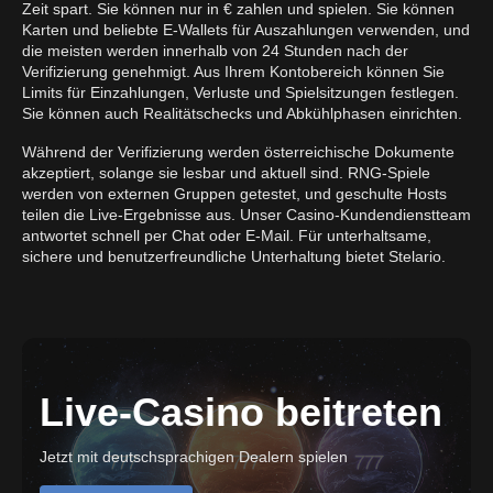
Zeit spart. Sie können nur in € zahlen und spielen. Sie können
Karten und beliebte E-Wallets für Auszahlungen verwenden, und
die meisten werden innerhalb von 24 Stunden nach der
Verifizierung genehmigt. Aus Ihrem Kontobereich können Sie
Limits für Einzahlungen, Verluste und Spielsitzungen festlegen.
Sie können auch Realitätschecks und Abkühlphasen einrichten.
Während der Verifizierung werden österreichische Dokumente
akzeptiert, solange sie lesbar und aktuell sind. RNG-Spiele
werden von externen Gruppen getestet, und geschulte Hosts
teilen die Live-Ergebnisse aus. Unser Casino-Kundendienstteam
antwortet schnell per Chat oder E-Mail. Für unterhaltsame,
sichere und benutzerfreundliche Unterhaltung bietet Stelario.
Live-Casino beitreten
Jetzt mit deutschsprachigen Dealern spielen