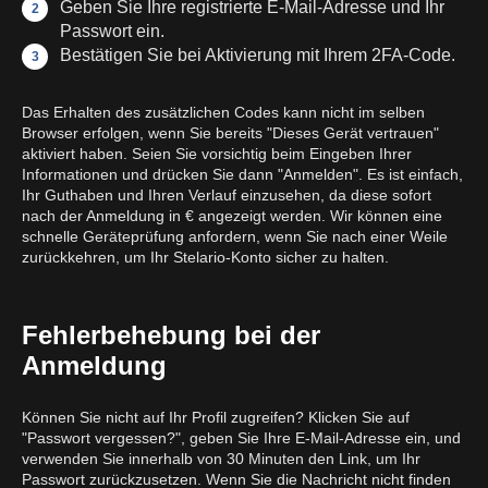
Geben Sie Ihre registrierte E-Mail-Adresse und Ihr
Passwort ein.
Bestätigen Sie bei Aktivierung mit Ihrem 2FA-Code.
Das Erhalten des zusätzlichen Codes kann nicht im selben
Browser erfolgen, wenn Sie bereits "Dieses Gerät vertrauen"
aktiviert haben. Seien Sie vorsichtig beim Eingeben Ihrer
Informationen und drücken Sie dann "Anmelden". Es ist einfach,
Ihr Guthaben und Ihren Verlauf einzusehen, da diese sofort
nach der Anmeldung in € angezeigt werden. Wir können eine
schnelle Geräteprüfung anfordern, wenn Sie nach einer Weile
zurückkehren, um Ihr Stelario-Konto sicher zu halten.
Fehlerbehebung bei der
Anmeldung
Können Sie nicht auf Ihr Profil zugreifen? Klicken Sie auf
"Passwort vergessen?", geben Sie Ihre E-Mail-Adresse ein, und
verwenden Sie innerhalb von 30 Minuten den Link, um Ihr
Passwort zurückzusetzen. Wenn Sie die Nachricht nicht finden