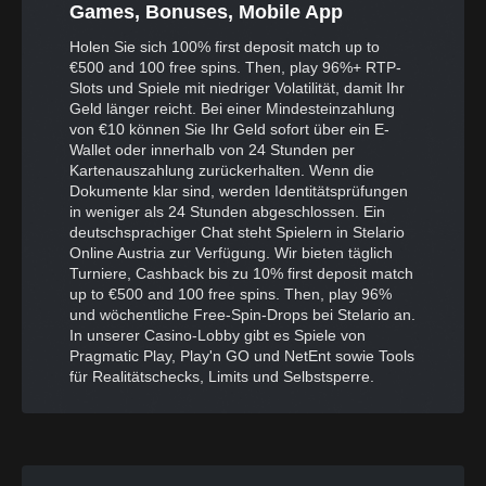
Games, Bonuses, Mobile App
Holen Sie sich 100% first deposit match up to
€500 and 100 free spins. Then, play 96%+ RTP-
Slots und Spiele mit niedriger Volatilität, damit Ihr
Geld länger reicht. Bei einer Mindesteinzahlung
von €10 können Sie Ihr Geld sofort über ein E-
Wallet oder innerhalb von 24 Stunden per
Kartenauszahlung zurückerhalten. Wenn die
Dokumente klar sind, werden Identitätsprüfungen
in weniger als 24 Stunden abgeschlossen. Ein
deutschsprachiger Chat steht Spielern in Stelario
Online Austria zur Verfügung. Wir bieten täglich
Turniere, Cashback bis zu 10% first deposit match
up to €500 and 100 free spins. Then, play 96%
und wöchentliche Free-Spin-Drops bei Stelario an.
In unserer Casino-Lobby gibt es Spiele von
Pragmatic Play, Play'n GO und NetEnt sowie Tools
für Realitätschecks, Limits und Selbstsperre.