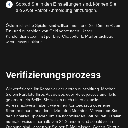
Sobald Sie in den Einstellungen sind, können Sie
die Zwei-Faktor-Anmeldung hinzufügen.
Österreichische Spieler sind willkommen, und Sie können € zum
Ein- und Auszahlen von Geld verwenden. Unser
Kundendienstteam ist per Live-Chat oder E-Mail erreichbar,
wenn etwas unklar ist.
Verifizierungsprozess
Wir verifizieren Ihr Konto vor der ersten Auszahlung. Machen
Sie ein Farbfoto Ihres Ausweises oder Reisepasses und, falls
gefordert, ein Selfie. Sie sollten auch einen aktuellen
Adressnachweis haben, wie einen Kontoauszug oder eine
Stromrechnung aus den letzten drei Monaten. Verwenden Sie
den sicheren Uploader, um sie hochzuladen. Wir prüfen Dateien
normalerweise innerhalb von 24 Stunden, und sobald sie in
Ordnung sind, lassen wir Sie per E-Mail wissen. Gehen Sie zur