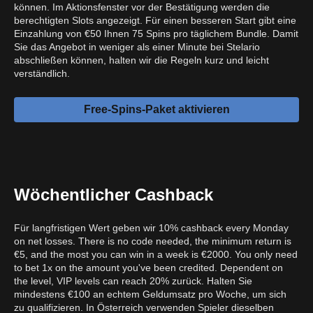
können. Im Aktionsfenster vor der Bestätigung werden die
berechtigten Slots angezeigt. Für einen besseren Start gibt eine
Einzahlung von €50 Ihnen 75 Spins pro täglichem Bundle. Damit
Sie das Angebot in weniger als einer Minute bei Stelario
abschließen können, halten wir die Regeln kurz und leicht
verständlich.
Free-Spins-Paket aktivieren
Wöchentlicher Cashback
Für langfristigen Wert geben wir 10% cashback every Monday
on net losses. There is no code needed, the minimum return is
€5, and the most you can win in a week is €2000. You only need
to bet 1x on the amount you've been credited. Dependent on
the level, VIP levels can reach 20% zurück. Halten Sie
mindestens €100 an echtem Geldumsatz pro Woche, um sich
zu qualifizieren. In Österreich verwenden Spieler dieselben