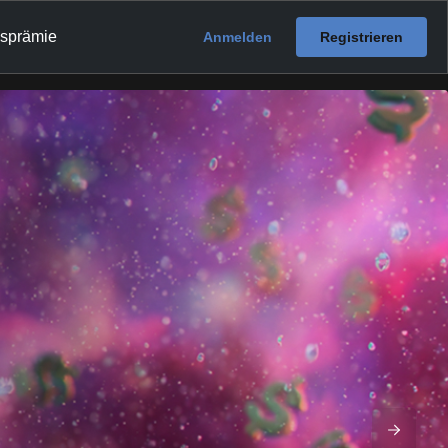
gsprämie
Anmelden
Registrieren