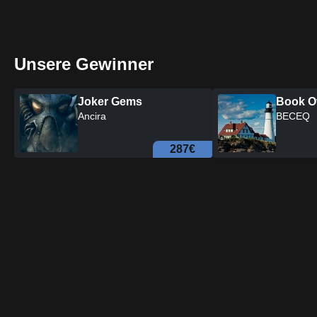
Unsere Gewinner
Jugglenaut
Joker 
Ken
Ancira
383€