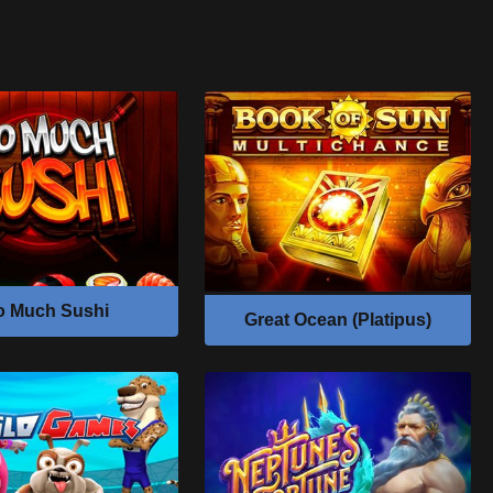
o Much Sushi
Great Ocean (Platipus)