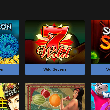
en, melden Sie sich schnell an
niert
 Stelario Casino
on
Wild Sevens
S