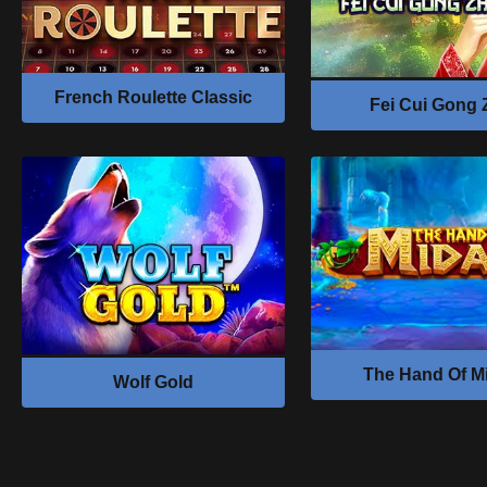
French Roulette Classic
Fei Cui Gong 
The Hand Of M
Wolf Gold