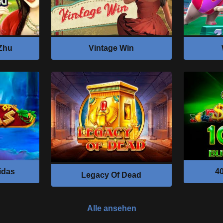
Zhu
Vintage Win
idas
4
Legacy Of Dead
Alle ansehen